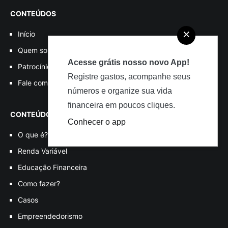
CONTEÚDOS
×
Início
Quem somos
Acesse grátis nosso novo App!
Patrocínio, Parcerias e Divulgações
Registre gastos, acompanhe seus
Fale com o DI
números e organize sua vida
financeira em poucos cliques.
CONTEÚDOS POR TEMA
Conhecer o app
O que é?
Renda Variável
Educação Financeira
Como fazer?
Casos
Empreendedorismo