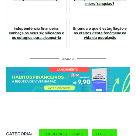
microfranquias?
Independência financeira:
Entenda o que é estagflação e
conheça os seus significados e
os efeitos deste fenômeno na
os estágios para alcançá-la
vida da população
Anúncio
CATEGORIA:
EMPREENDEDORISMO
O QUE É?