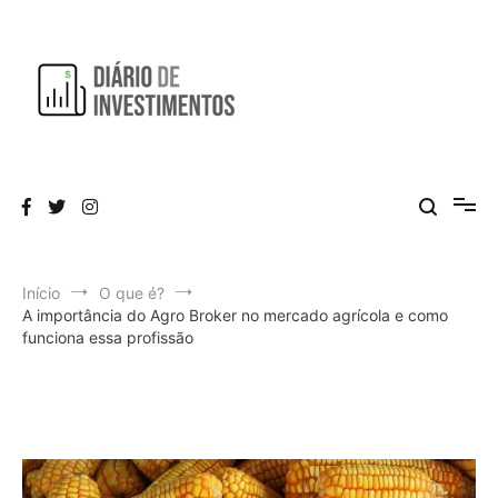
Pular
para
o
conteúdo
Aprendendo a investir diariamente!
Diário de Investimentos
Início
O que é?
A importância do Agro Broker no mercado agrícola e como
funciona essa profissão