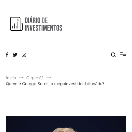
Pular
para
o
conteúdo
Aprendendo a investir diariamente!
Diário de Investimentos
Início
O que é?
Quem é George Soros, o megainvestidor bilionário?