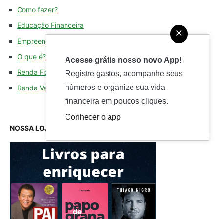
Como fazer?
Educação Financeira
×
Empreendedorismo
O que é?
Acesse grátis nosso novo App!
Renda Fixa
Registre gastos, acompanhe seus
números e organize sua vida
Renda Variável
financeira em poucos cliques.
Conhecer o app
NOSSA LOJA DE FINANÇAS