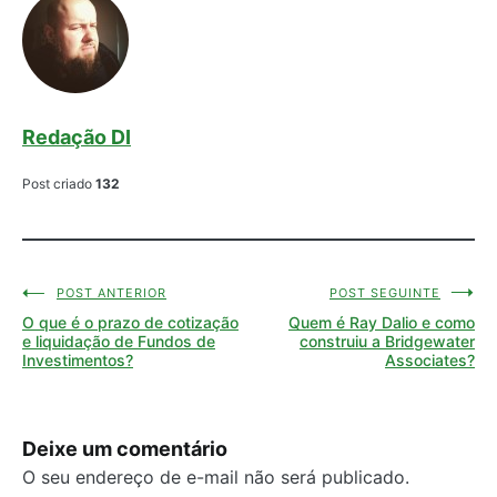
Redação DI
Post criado
132
POST ANTERIOR
POST SEGUINTE
Navegação
O que é o prazo de cotização
Quem é Ray Dalio e como
de
e liquidação de Fundos de
construiu a Bridgewater
Investimentos?
Associates?
Post
Deixe um comentário
O seu endereço de e-mail não será publicado.