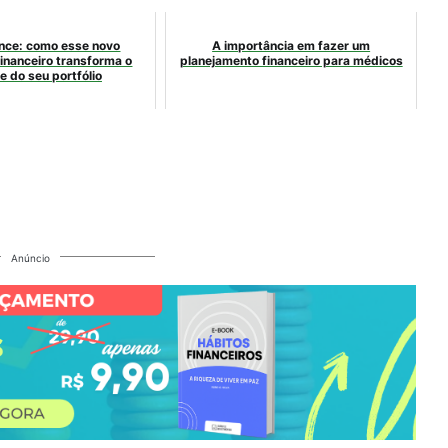
nce: como esse novo
A importância em fazer um
inanceiro transforma o
planejamento financeiro para médicos
e do seu portfólio
Anúncio