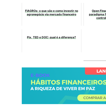
FIAGROs: o que são e como investir no
Open Fina
agronegócio via mercado financeiro
paradigma f
control
Pix, TED e DOC: qual é a diferença?