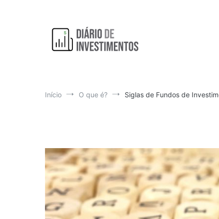
Pular
para
o
conteúdo
Aprendendo a investir diariamente!
Diário de Investimentos
Início
O que é?
Siglas de Fundos de Investi