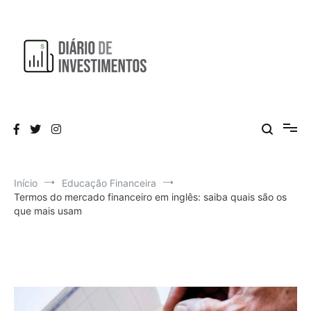
Pular
para
o
conteúdo
Aprendendo a investir diariamente!
Diário de Investimentos
Início
Educação Financeira
Termos do mercado financeiro em inglês: saiba quais são os
que mais usam