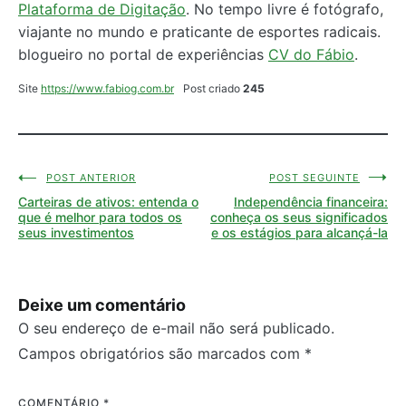
Plataforma de Digitação
. No tempo livre é fotógrafo,
viajante no mundo e praticante de esportes radicais.
blogueiro no portal de experiências
CV do Fábio
.
Site
https://www.fabiog.com.br
Post criado
245
POST ANTERIOR
POST SEGUINTE
Navegação
Carteiras de ativos: entenda o
Independência financeira:
de
que é melhor para todos os
conheça os seus significados
seus investimentos
e os estágios para alcançá-la
Post
Deixe um comentário
O seu endereço de e-mail não será publicado.
Campos obrigatórios são marcados com
*
COMENTÁRIO
*