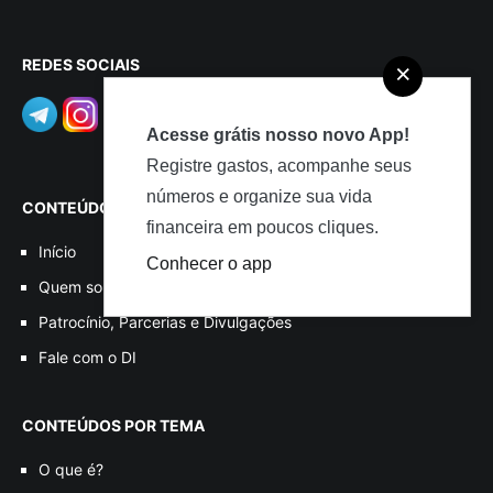
REDES SOCIAIS
×
Acesse grátis nosso novo App!
Registre gastos, acompanhe seus
números e organize sua vida
CONTEÚDOS
financeira em poucos cliques.
Início
Conhecer o app
Quem somos
Patrocínio, Parcerias e Divulgações
Fale com o DI
CONTEÚDOS POR TEMA
O que é?