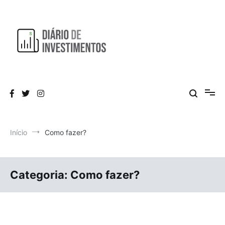
Pular
para
o
conteúdo
Aprendendo a investir diariamente!
Diário de Investimentos
Início
Como fazer?
Categoria:
Como fazer?