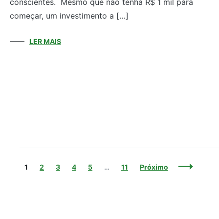
conscientes. Mesmo que não tenha R$ 1 mil para
começar, um investimento a […]
LER MAIS
Navegação
Página
Página
Página
Página
Página
Página
1
2
3
4
5
…
11
Próximo
de
Posts