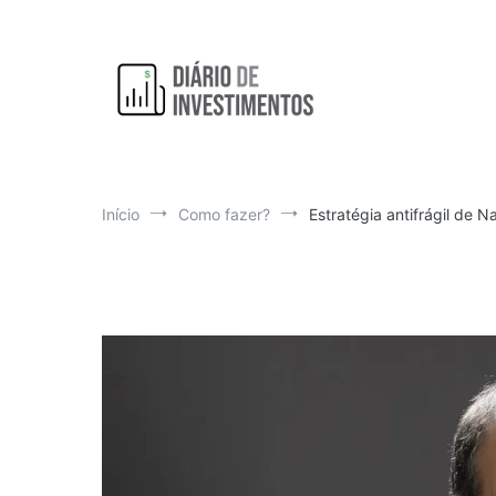
Pular
para
o
conteúdo
Aprendendo a investir diariamente!
Diário de Investimentos
Início
Como fazer?
Estratégia antifrágil de 