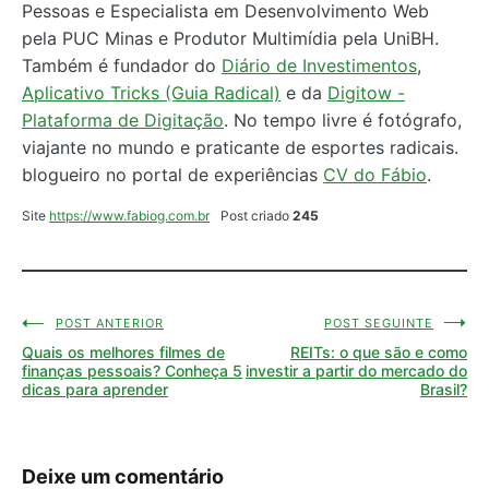
Pessoas e Especialista em Desenvolvimento Web
pela PUC Minas e Produtor Multimídia pela UniBH.
Também é fundador do
Diário de Investimentos
,
Aplicativo Tricks (Guia Radical)
e da
Digitow -
Plataforma de Digitação
. No tempo livre é fotógrafo,
viajante no mundo e praticante de esportes radicais.
blogueiro no portal de experiências
CV do Fábio
.
Site
https://www.fabiog.com.br
Post criado
245
POST ANTERIOR
POST SEGUINTE
Navegação
Quais os melhores filmes de
REITs: o que são e como
de
finanças pessoais? Conheça 5
investir a partir do mercado do
dicas para aprender
Brasil?
Post
Deixe um comentário