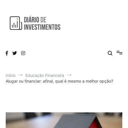
Pular
para
o
conteúdo
Aprendendo a investir diariamente!
Diário de Investimentos
Início
Educação Financeira
Alugar ou financiar: afinal, qual é mesmo a melhor opção?