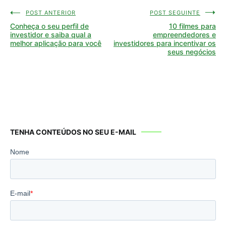
POST ANTERIOR
POST SEGUINTE
Navegação
Conheça o seu perfil de
10 filmes para
de
investidor e saiba qual a
empreendedores e
melhor aplicação para você
investidores para incentivar os
Post
seus negócios
TENHA CONTEÚDOS NO SEU E-MAIL