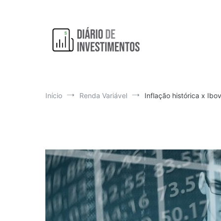
Pular
para
o
conteúdo
Aprendendo a investir diariamente!
Diário de Investimentos
Início
Renda Variável
Inflação histórica x Ib