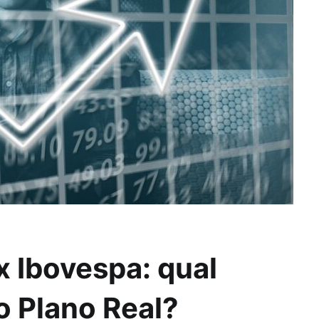
 x Ibovespa: qual
o Plano Real?