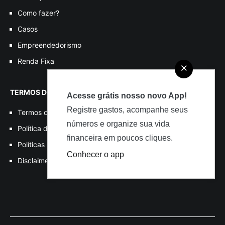
Como fazer?
Casos
Empreendedorismo
Renda Fixa
×
TERMOS DE USO
Acesse grátis nosso novo App!
Registre gastos, acompanhe seus
Termos de Uso
números e organize sua vida
Política de Privacidade
financeira em poucos cliques.
Políticas de Cookies
Conhecer o app
Disclaimer