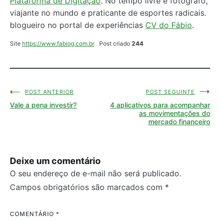
Plataforma de Digitação
. No tempo livre é fotógrafo,
viajante no mundo e praticante de esportes radicais.
blogueiro no portal de experiências
CV do Fábio
.
Site
https://www.fabiog.com.br
Post criado
244
POST ANTERIOR
POST SEGUINTE
Navegação
Vale a pena investir?
4 aplicativos para acompanhar
de
as movimentações do
mercado financeiro
Post
Deixe um comentário
O seu endereço de e-mail não será publicado.
Campos obrigatórios são marcados com
*
COMENTÁRIO
*