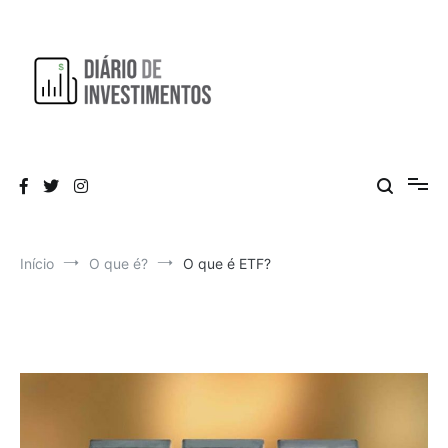
Pular
para
o
conteúdo
Aprendendo a investir diariamente!
Diário de Investimentos
Início
O que é?
O que é ETF?