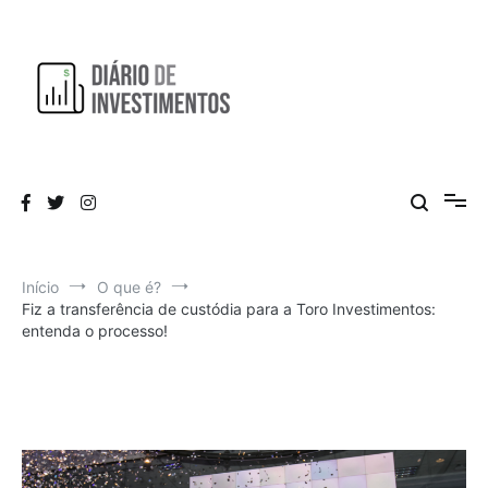
Pular
para
o
conteúdo
Aprendendo a investir diariamente!
Diário de Investimentos
Início
O que é?
Fiz a transferência de custódia para a Toro Investimentos:
entenda o processo!