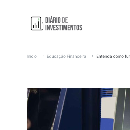
Pular
para
o
conteúdo
Aprendendo a investir diariamente!
Diário de Investimentos
Início
Educação Financeira
Entenda como fun