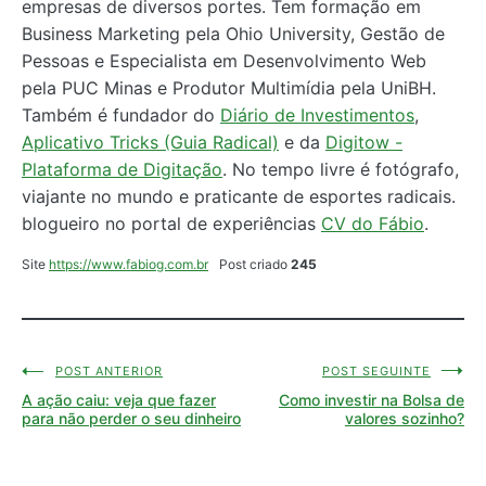
empresas de diversos portes. Tem formação em
Business Marketing pela Ohio University, Gestão de
Pessoas e Especialista em Desenvolvimento Web
pela PUC Minas e Produtor Multimídia pela UniBH.
Também é fundador do
Diário de Investimentos
,
Aplicativo Tricks (Guia Radical)
e da
Digitow -
Plataforma de Digitação
. No tempo livre é fotógrafo,
viajante no mundo e praticante de esportes radicais.
blogueiro no portal de experiências
CV do Fábio
.
Site
https://www.fabiog.com.br
Post criado
245
POST ANTERIOR
POST SEGUINTE
Navegação
A ação caiu: veja que fazer
Como investir na Bolsa de
de
para não perder o seu dinheiro
valores sozinho?
Post