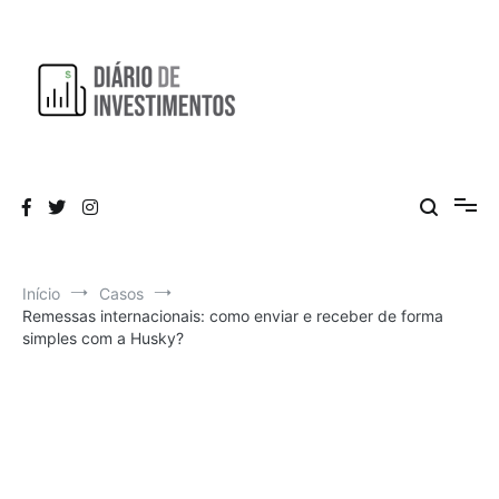
Pular
para
o
conteúdo
Aprendendo a investir diariamente!
Diário de Investimentos
Início
Casos
Remessas internacionais: como enviar e receber de forma
simples com a Husky?