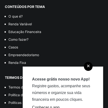
CONTEÚDOS POR TEMA
O que é?
Renda Variável
Educação Financeira
Como fazer?
Casos
Empreendedorismo
Renda Fixa
×
TERMOS DE USO
Acesse grátis nosso novo App!
Registre gastos, acompanhe seus
Termos de Uso
números e organize sua vida
Política de Privacidade
financeira em poucos cliques.
Políticas de Cookies
Conhecer o app