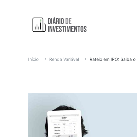
Pular
para
o
conteúdo
Aprendendo a investir diariamente!
Diário de Investimentos
Início
Renda Variável
Rateio em IPO: Saiba o