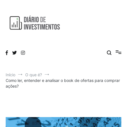
Pular
para
o
conteúdo
Aprendendo a investir diariamente!
Diário de Investimentos
Início
O que é?
Como ler, entender e analisar o book de ofertas para comprar
ações?