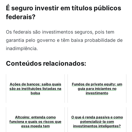
É seguro investir em títulos públicos
federais?
Os federais são investimentos seguros, pois tem
garantia pelo governo e têm baixa probabilidade de
inadimplência.
Conteúdos relacionados:
Ações de bancos: saiba quais
Fundos de private equity: um
são as instituições listadas na
guia para iniciantes no
bolsa
investimento
Altcoins: entenda como
O que é renda passiva e como
funciona e quais os riscos que
potencializá-la com
essa moeda tem
investimentos inteligentes?