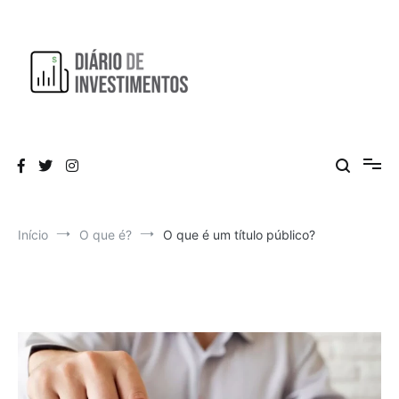
Pular
para
o
conteúdo
Aprendendo a investir diariamente!
Diário de Investimentos
Início
O que é?
O que é um título público?