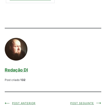
Redação DI
Post criado
132
POST ANTERIOR
POST SEGUINTE
Navegação