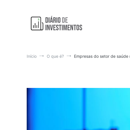
Pular
para
o
conteúdo
Aprendendo a investir diariamente!
Diário de Investimentos
Início
O que é?
Empresas do setor de saúde 