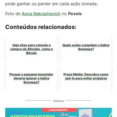
pode ganhar ou perder em cada ação tomada.
Foto de
Anna Nekrashevich
no
Pexels
Conteúdos relacionados:
Veja sites para cotação e
Quais ações compõem o índice
compra de Altcoins, como o
Ibovespa?
Bitcoin
Porque o pequeno investidor
Preço Médio: Descubra como
deveria ignorar o índice
usá-lo para evitar prejuízos
Ibovespa?
Anúncio