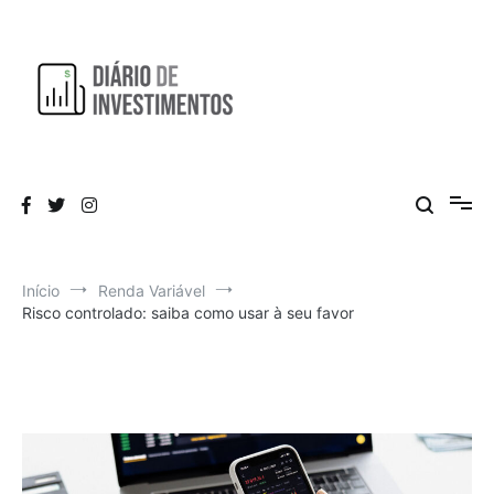
Pular
para
o
conteúdo
Aprendendo a investir diariamente!
Diário de Investimentos
Início
Renda Variável
Risco controlado: saiba como usar à seu favor