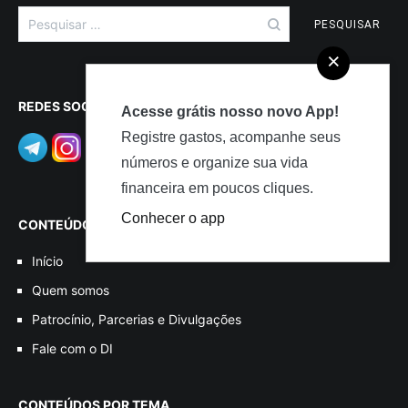
Pesquisar
por:
×
REDES SOCIAIS
Acesse grátis nosso novo App!
Registre gastos, acompanhe seus
números e organize sua vida
financeira em poucos cliques.
Conhecer o app
CONTEÚDOS
Início
Quem somos
Patrocínio, Parcerias e Divulgações
Fale com o DI
CONTEÚDOS POR TEMA