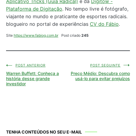
Aplicativo Tricks (Guia Radical)
e da
Digitow -
Plataforma de Digitação
. No tempo livre é fotógrafo,
viajante no mundo e praticante de esportes radicais.
blogueiro no portal de experiências
CV do Fábio
.
Site
https://www.fabiog.com.br
Post criado
245
POST ANTERIOR
POST SEGUINTE
Navegação
Warren Buffett: Conheça a
Preço Médio: Descubra como
de
história desse grande
usá-lo para evitar prejuízos
investidor
Post
TENHA CONTEÚDOS NO SEU E-MAIL