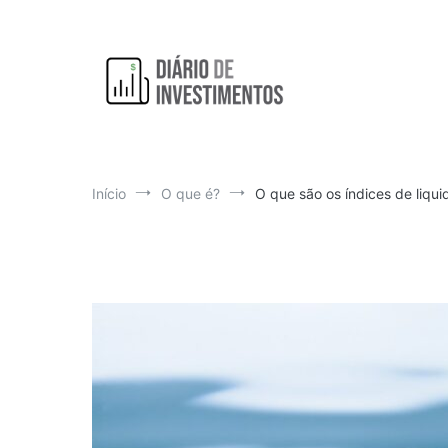
Pular
para
o
conteúdo
Aprendendo a investir diariamente!
Diário de Investimentos
Início
O que é?
O que são os índices de liqu