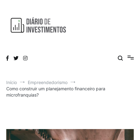
Pular
para
o
conteúdo
Aprendendo a investir diariamente!
Diário de Investimentos
Início
Empreendedorismo
Como construir um planejamento financeiro para
microfranquias?