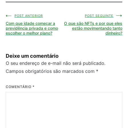
POST ANTERIOR
POST SEGUINTE
Navegação
Com que idade começar a
O que são NFTs e por que eles
de
previdência privada e como
estão movimentando tanto
escolher o melhor plano?
dinheiro?
Post
Deixe um comentário
O seu endereço de e-mail não será publicado.
Campos obrigatórios são marcados com
*
COMENTÁRIO
*