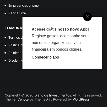
Empreendedorismo
Renda Fixa
×
TERMOS DE USO
Acesse grátis nosso novo App!
Registre gastos, acompanhe seus
Termos de Uso
números e organize sua vida
Política de Privacidade
financeira em poucos cliques.
Políticas de Cookies
Conhecer o app
Disclaimer
Copyright © 2026
Diário de Investimentos
. All rights reserved.
Theme:
Cenote
by ThemeGrill. Powered by
WordPress
.