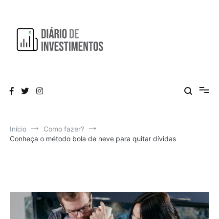
Pular
para
o
conteúdo
Aprendendo a investir diariamente!
Diário de Investimentos
Início
Como fazer?
Conheça o método bola de neve para quitar dívidas