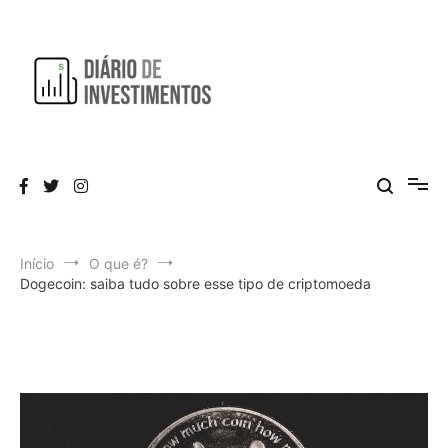
Pular
para
o
conteúdo
Aprendendo a investir diariamente!
Diário de Investimentos
Início
O que é?
Dogecoin: saiba tudo sobre esse tipo de criptomoeda