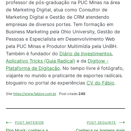
professor de pós-graduação na PUC Minas na área
de Marketing Digital, atua como Consultor de
Marketing Digital e Gestão de CRM atendendo
empresas de diversos portes. Tem formação em
Business Marketing pela Ohio University, Gestão de
Pessoas e Especialista em Desenvolvimento Web
pela PUC Minas e Produtor Multimídia pela UniBH.
Também é fundador do
Diário de Investimentos
,
Aplicativo Tricks (Guia Radical)
e da
Digitow -
Plataforma de Digitação
. No tempo livre é fotógrafo,
viajante no mundo e praticante de esportes radicais.
blogueiro no portal de experiências
CV do Fábio
.
Site
https://www.fabiog.com.br
Post criado
245
POST ANTERIOR
POST SEGUINTE
Navegação
Elon Musk: conheça a
Conheça os homens mais