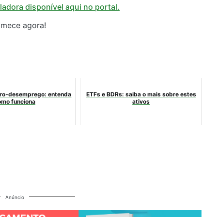
adora disponível aqui no portal.
omece agora!
uro‑desemprego: entenda
ETFs e BDRs: saiba o mais sobre estes
omo funciona
ativos
Anúncio