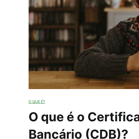
O QUE É?
O que é o Certifi
Bancário (CDB)?