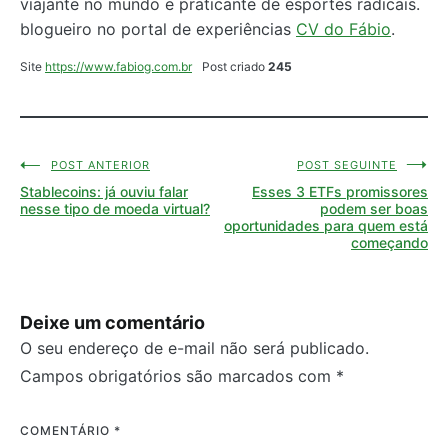
viajante no mundo e praticante de esportes radicais.
blogueiro no portal de experiências
CV do Fábio
.
Site
https://www.fabiog.com.br
Post criado
245
POST ANTERIOR
POST SEGUINTE
Navegação
Stablecoins: já ouviu falar
Esses 3 ETFs promissores
de
nesse tipo de moeda virtual?
podem ser boas
oportunidades para quem está
Post
começando
Deixe um comentário
O seu endereço de e-mail não será publicado.
Campos obrigatórios são marcados com
*
COMENTÁRIO
*