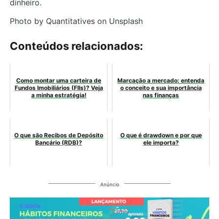
dinheiro.
Photo by Quantitatives on Unsplash
Conteúdos relacionados:
Como montar uma carteira de
Marcação a mercado: entenda
Fundos Imobiliários (FIIs)? Veja
o conceito e sua importância
a minha estratégia!
nas finanças
O que são Recibos de Depósito
O que é drawdown e por que
Bancário (RDB)?
ele importa?
Anúncio