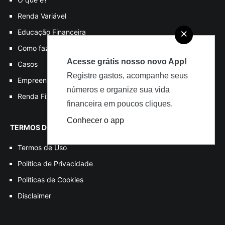
Renda Variável
×
Educação Financeira
Como fazer?
Acesse grátis nosso novo App!
Casos
Registre gastos, acompanhe seus
Empreendedorismo
números e organize sua vida
Renda Fixa
financeira em poucos cliques.
Conhecer o app
TERMOS DE USO
Termos de Uso
Política de Privacidade
Políticas de Cookies
Disclaimer