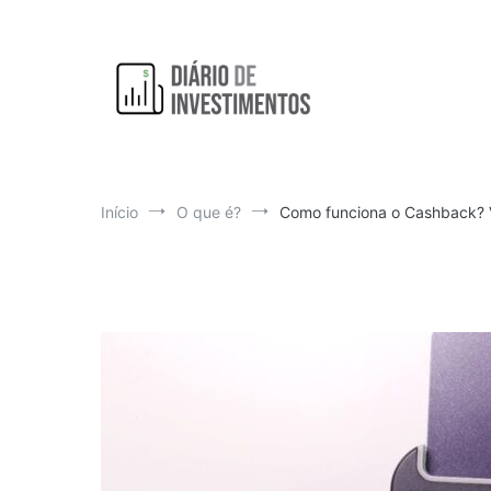
Pular
para
o
conteúdo
Aprendendo a investir diariamente!
Diário de Investimentos
Início
O que é?
Como funciona o Cashback? 