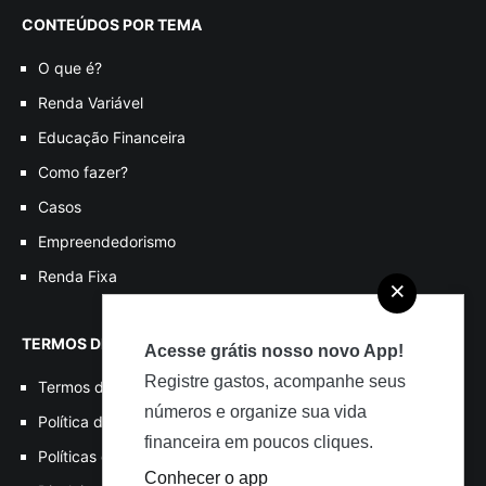
CONTEÚDOS POR TEMA
O que é?
Renda Variável
Educação Financeira
Como fazer?
Casos
Empreendedorismo
Renda Fixa
×
TERMOS DE USO
Acesse grátis nosso novo App!
Registre gastos, acompanhe seus
Termos de Uso
números e organize sua vida
Política de Privacidade
financeira em poucos cliques.
Políticas de Cookies
Conhecer o app