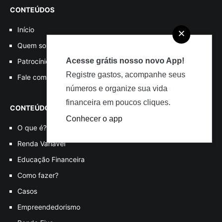
CONTEÚDOS
Início
×
Quem somos
Acesse grátis nosso novo App!
Patrocínio, Parcerias e Divulgações
Registre gastos, acompanhe seus
Fale com o DI
números e organize sua vida
financeira em poucos cliques.
CONTEÚDOS POR TEMA
Conhecer o app
O que é?
Renda Variável
Educação Financeira
Como fazer?
Casos
Empreendedorismo