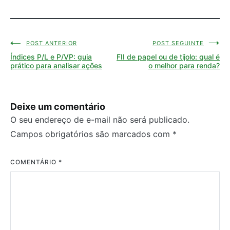
POST ANTERIOR
POST SEGUINTE
Navegação
Índices P/L e P/VP: guia
FII de papel ou de tijolo: qual é
de
prático para analisar ações
o melhor para renda?
Post
Deixe um comentário
O seu endereço de e-mail não será publicado.
Campos obrigatórios são marcados com
*
COMENTÁRIO
*