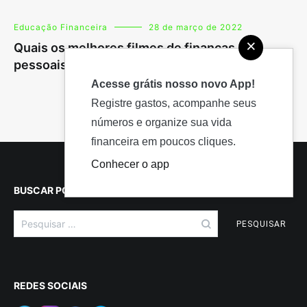
Educação Financeira
28 de março de 2022
×
Quais os melhores filmes de finanças
pessoais? Conheça 5 dicas para aprender
Acesse grátis nosso novo App!
Registre gastos, acompanhe seus
números e organize sua vida
financeira em poucos cliques.
Conhecer o app
BUSCAR POR CONTEÚDO
Pesquisar
por:
REDES SOCIAIS