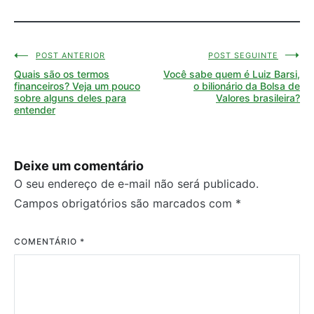
POST ANTERIOR
POST SEGUINTE
Navegação
Quais são os termos
Você sabe quem é Luiz Barsi,
de
financeiros? Veja um pouco
o bilionário da Bolsa de
sobre alguns deles para
Valores brasileira?
Post
entender
Deixe um comentário
O seu endereço de e-mail não será publicado.
Campos obrigatórios são marcados com
*
COMENTÁRIO
*