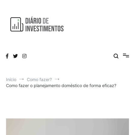
Pular
para
o
conteúdo
Aprendendo a investir diariamente!
Diário de Investimentos
Início
Como fazer?
Como fazer o planejamento doméstico de forma eficaz?