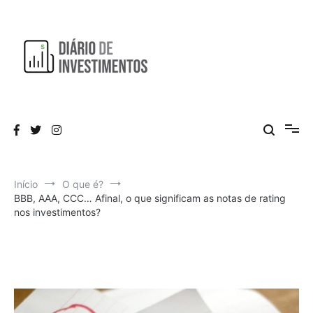
Pular
para
o
conteúdo
Aprendendo a investir diariamente!
Diário de Investimentos
Início
O que é?
BBB, AAA, CCC… Afinal, o que significam as notas de rating
nos investimentos?