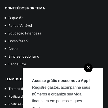
CONTEÚDOS POR TEMA
O que é?
Renda Variável
Educação Financeira
Como fazer?
Casos
Empreendedorismo
Renda Fixa
×
TERMOS DE USO
Acesse grátis nosso novo App!
Registre gastos, acompanhe seus
Termos de Uso
números e organize sua vida
Política de Privacidade
financeira em poucos cliques.
Políticas de Cookies