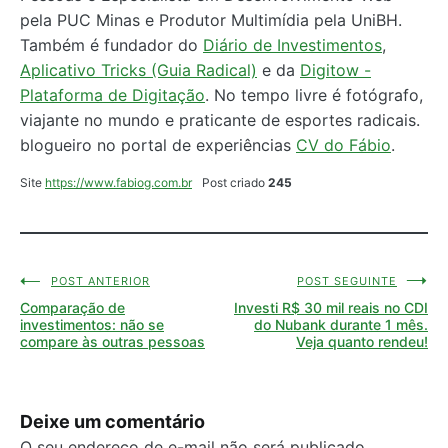
pela PUC Minas e Produtor Multimídia pela UniBH.
Também é fundador do
Diário de Investimentos
,
Aplicativo Tricks (Guia Radical)
e da
Digitow -
Plataforma de Digitação
. No tempo livre é fotógrafo,
viajante no mundo e praticante de esportes radicais.
blogueiro no portal de experiências
CV do Fábio
.
Site
https://www.fabiog.com.br
Post criado
245
POST ANTERIOR
POST SEGUINTE
Navegação
Comparação de
Investi R$ 30 mil reais no CDI
de
investimentos: não se
do Nubank durante 1 mês.
compare às outras pessoas
Veja quanto rendeu!
Post
Deixe um comentário
O seu endereço de e-mail não será publicado.