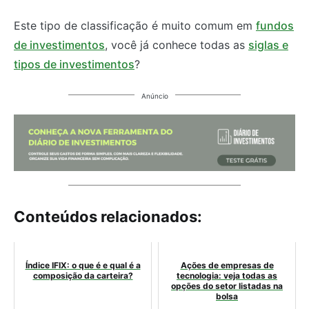
Este tipo de classificação é muito comum em
fundos
de investimentos
, você já conhece todas as
siglas e
tipos de investimentos
?
Anúncio
Conteúdos relacionados:
Índice IFIX: o que é e qual é a
Ações de empresas de
composição da carteira?
tecnologia: veja todas as
opções do setor listadas na
bolsa