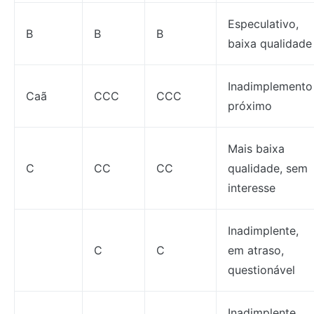
Especulativo,
B
B
B
baixa qualidade
Inadimplemento
Caã
CCC
CCC
próximo
Mais baixa
C
CC
CC
qualidade, sem
interesse
Inadimplente,
C
C
em atraso,
questionável
Inadimplente,