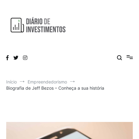
Pular
para
o
conteúdo
Aprendendo a investir diariamente!
Diário de Investimentos
Início
Empreendedorismo
Biografia de Jeff Bezos – Conheça a sua história