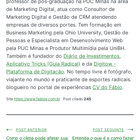
professor de pós-graduação na PUC Minas na área
de Marketing Digital, atua como Consultor de
Marketing Digital e Gestão de CRM atendendo
empresas de diversos portes. Tem formação em
Business Marketing pela Ohio University, Gestão de
Pessoas e Especialista em Desenvolvimento Web
pela PUC Minas e Produtor Multimídia pela UniBH.
Também é fundador do
Diário de Investimentos
,
Aplicativo Tricks (Guia Radical)
e da
Digitow -
Plataforma de Digitação
. No tempo livre é fotógrafo,
viajante no mundo e praticante de esportes radicais.
blogueiro no portal de experiências
CV do Fábio
.
Site
https://www.fabiog.com.br
Post criado
245
POST ANTERIOR
POST SEGUINTE
Navegação
Como o clima pode afetar sua
Entenda o que é e como fazer