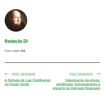
Redação DI
Post criado
132
POST ANTERIOR
POST SEGUINTE
Navegação
A fórmula de Luis Stuhlberger
Tokenização de ativos:
de
no Fundo Verde
significado, funcionamento e
impacto no mercado financeiro
Post