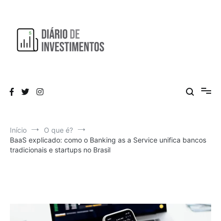
Pular
para
o
conteúdo
Aprendendo a investir diariamente!
Diário de Investimentos
Início
O que é?
BaaS explicado: como o Banking as a Service unifica bancos
tradicionais e startups no Brasil