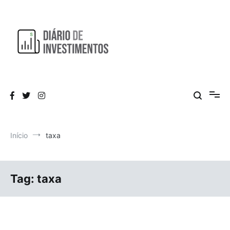
Pular
para
o
conteúdo
Aprendendo a investir diariamente!
Diário de Investimentos
Início
taxa
Tag:
taxa