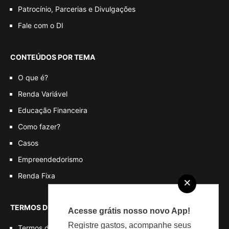
Patrocínio, Parcerias e Divulgações
Fale com o DI
CONTEÚDOS POR TEMA
O que é?
Renda Variável
Educação Financeira
Como fazer?
Casos
Empreendedorismo
Renda Fixa
×
TERMOS DE USO
Acesse grátis nosso novo App!
Registre gastos, acompanhe seus
Termos de Uso