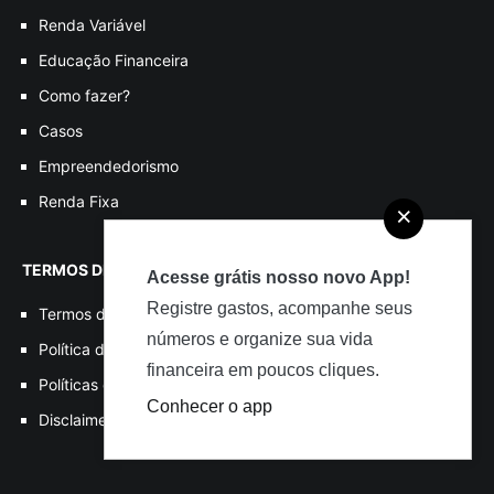
Renda Variável
Educação Financeira
Como fazer?
Casos
Empreendedorismo
Renda Fixa
×
TERMOS DE USO
Acesse grátis nosso novo App!
Registre gastos, acompanhe seus
Termos de Uso
números e organize sua vida
Política de Privacidade
financeira em poucos cliques.
Políticas de Cookies
Conhecer o app
Disclaimer