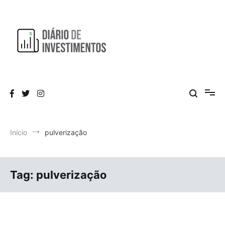
Pular
para
o
conteúdo
Aprendendo a investir diariamente!
Diário de Investimentos
Início
pulverização
Tag:
pulverização