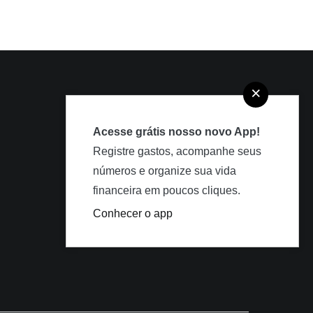
×
TERMOS DE USO
Termos de Uso
Acesse grátis nosso novo App!
Política de Privacidade
Registre gastos, acompanhe seus
números e organize sua vida
Políticas de Cookies
financeira em poucos cliques.
Disclaimer
Conhecer o app