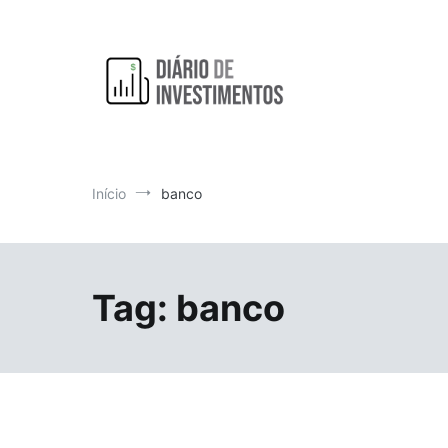
Pular
para
o
conteúdo
Aprendendo a investir diariamente!
Diário de Investimentos
Início
banco
Tag:
banco