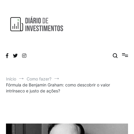
Pular
para
o
conteúdo
Aprendendo a investir diariamente!
Diário de Investimentos
Início
Como fazer?
Fórmula de Benjamin Graham: como descobrir o valor
intrínseco e justo de ações?