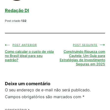
Redação DI
Post criado
132
POST ANTERIOR
POST SEGUINTE
Navegação
Como calcular o custo de vida
Construindo Riqueza com
de
no Brasil ideal para seu
Cautela: Um Guia para
padrão?
Estratégias de Investimento
Post
Seguras em 2025
Deixe um comentário
O seu endereço de e-mail não será publicado.
Campos obrigatórios são marcados com
*