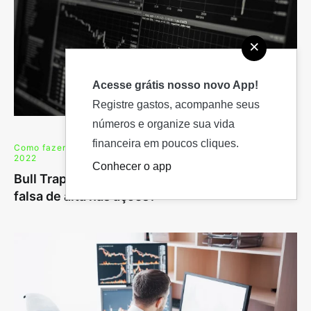
×
Acesse grátis nosso novo App!
Registre gastos, acompanhe seus
números e organize sua vida
financeira em poucos cliques.
Como fazer?
,
Renda Variável
15 de setembro de
2022
Conhecer o app
Bull Trap: como evitar perdas com a tendência
falsa de alta nas ações?