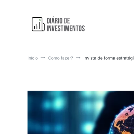
Pular
para
o
conteúdo
Aprendendo a investir diariamente!
Diário de Investimentos
Início
Como fazer?
Invista de forma estratégi