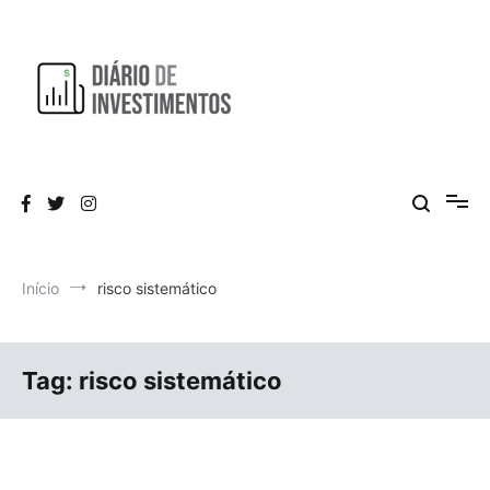
Pular
para
o
conteúdo
Aprendendo a investir diariamente!
Diário de Investimentos
Início
risco sistemático
Tag:
risco sistemático