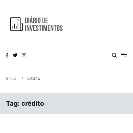
Pular
para
o
conteúdo
Aprendendo a investir diariamente!
Diário de Investimentos
Início
crédito
Tag:
crédito