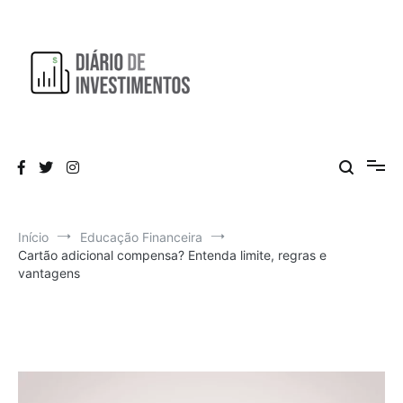
Pular
para
o
conteúdo
Aprendendo a investir diariamente!
Diário de Investimentos
Início
Educação Financeira
Cartão adicional compensa? Entenda limite, regras e
vantagens