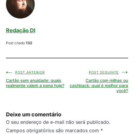
Redação DI
Post criado
132
POST ANTERIOR
POST SEGUINTE
Navegação
Cartão sem anuidade: quais
Cartão com milhas ou
de
realmente valem a pena hoje?
cashback: qual é melhor para
você?
Post
Deixe um comentário
O seu endereço de e-mail não será publicado.
Campos obrigatórios são marcados com
*