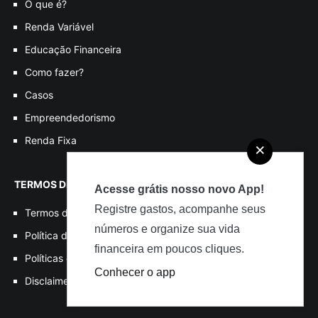
O que é?
Renda Variável
Educação Financeira
Como fazer?
Casos
Empreendedorismo
Renda Fixa
×
TERMOS DE USO
Acesse grátis nosso novo App!
Registre gastos, acompanhe seus
Termos de Uso
números e organize sua vida
Política de Privacidade
financeira em poucos cliques.
Políticas de Cookies
Conhecer o app
Disclaimer