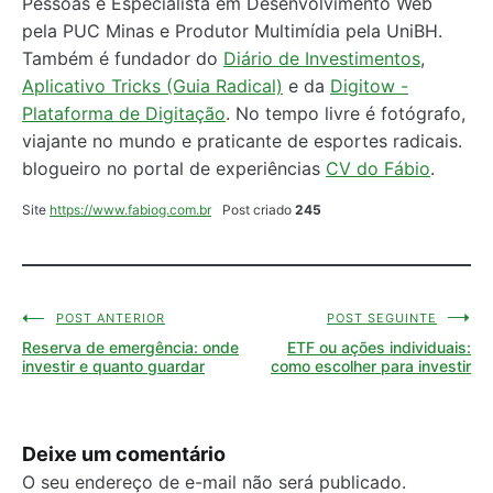
Pessoas e Especialista em Desenvolvimento Web
pela PUC Minas e Produtor Multimídia pela UniBH.
Também é fundador do
Diário de Investimentos
,
Aplicativo Tricks (Guia Radical)
e da
Digitow -
Plataforma de Digitação
. No tempo livre é fotógrafo,
viajante no mundo e praticante de esportes radicais.
blogueiro no portal de experiências
CV do Fábio
.
Site
https://www.fabiog.com.br
Post criado
245
POST ANTERIOR
POST SEGUINTE
Navegação
Reserva de emergência: onde
ETF ou ações individuais:
de
investir e quanto guardar
como escolher para investir
Post
Deixe um comentário
O seu endereço de e-mail não será publicado.