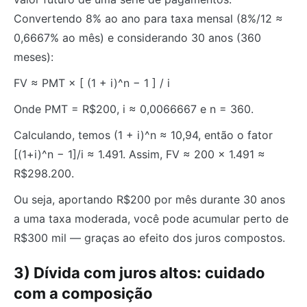
Convertendo 8% ao ano para taxa mensal (8%/12 ≈
0,6667% ao mês) e considerando 30 anos (360
meses):
FV ≈ PMT × [ (1 + i)^n − 1 ] / i
Onde PMT = R$200, i ≈ 0,0066667 e n = 360.
Calculando, temos (1 + i)^n ≈ 10,94, então o fator
[(1+i)^n − 1]/i ≈ 1.491. Assim, FV ≈ 200 × 1.491 ≈
R$298.200.
Ou seja, aportando R$200 por mês durante 30 anos
a uma taxa moderada, você pode acumular perto de
R$300 mil — graças ao efeito dos juros compostos.
3) Dívida com juros altos: cuidado
com a composição