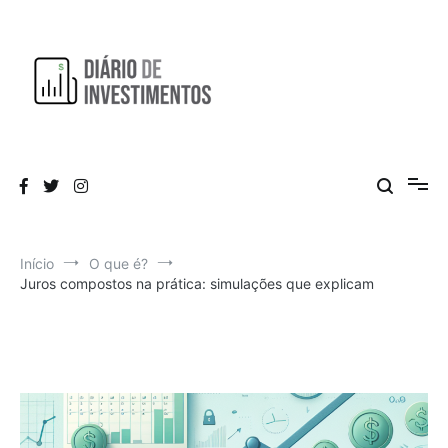
Pular
para
o
conteúdo
Aprendendo a investir diariamente!
Diário de Investimentos
Início
O que é?
Juros compostos na prática: simulações que explicam