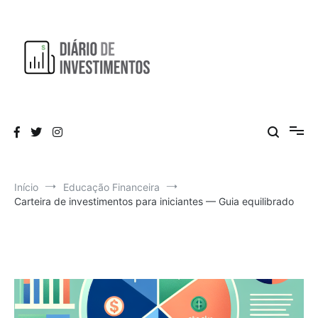
Pular
para
o
conteúdo
Aprendendo a investir diariamente!
Diário de Investimentos
Início
Educação Financeira
Carteira de investimentos para iniciantes — Guia equilibrado