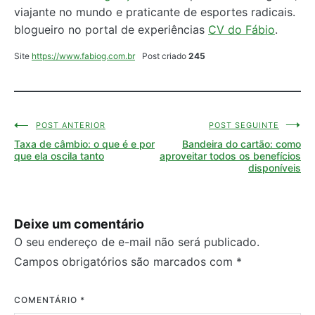
viajante no mundo e praticante de esportes radicais.
blogueiro no portal de experiências
CV do Fábio
.
Site
https://www.fabiog.com.br
Post criado
245
POST ANTERIOR
POST SEGUINTE
Navegação
Taxa de câmbio: o que é e por
Bandeira do cartão: como
de
que ela oscila tanto
aproveitar todos os benefícios
disponíveis
Post
Deixe um comentário
O seu endereço de e-mail não será publicado.
Campos obrigatórios são marcados com
*
COMENTÁRIO
*