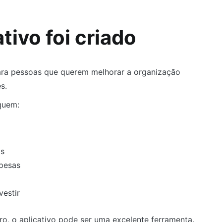
tivo foi criado
ara pessoas que querem melhorar a organização
s.
 quem:
is
spesas
vestir
ro, o aplicativo pode ser uma excelente ferramenta.