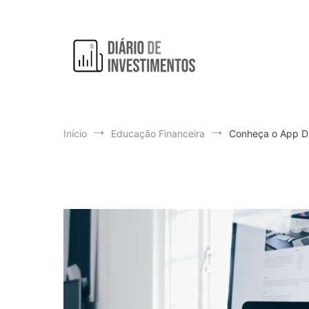
Pular
para
o
conteúdo
Aprendendo a investir diariamente!
Diário de Investimentos
Início
Educação Financeira
Conheça o App Diá