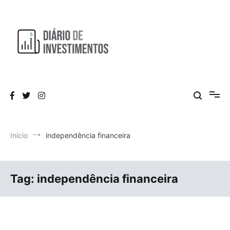
Pular
para
o
conteúdo
Aprendendo a investir diariamente!
Diário de Investimentos
Início
independência financeira
Tag:
independência financeira