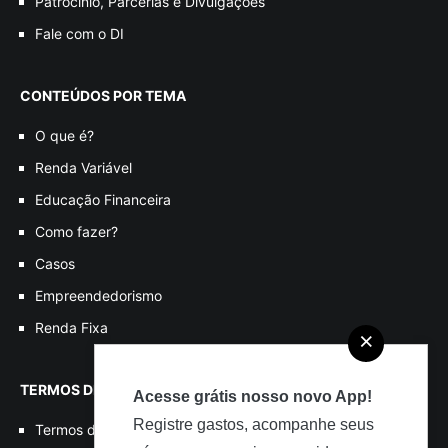
Patrocínio, Parcerias e Divulgações
Fale com o DI
CONTEÚDOS POR TEMA
O que é?
Renda Variável
Educação Financeira
Como fazer?
Casos
Empreendedorismo
Renda Fixa
×
TERMOS DE USO
Acesse grátis nosso novo App!
Registre gastos, acompanhe seus
Termos de Uso