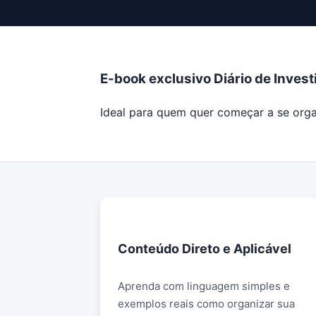
E-book exclusivo Diário de Inves
Ideal para quem quer começar a se orga
Conteúdo Direto e Aplicável
Você vai entender o essencial sobre
dinheiro sem precisar ser
Aprenda com linguagem simples e
especialista. Dicas práticas que
exemplos reais como organizar sua
podem ser aplicadas no seu dia a