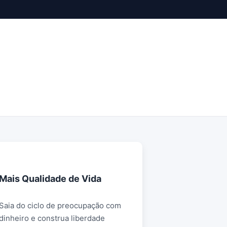
Mais Qualidade de Vida
A paz financeira não depende de
ganhar mais, mas de tomar decisões
Saia do ciclo de preocupação com
melhores. Aprenda a viver com mais
dinheiro e construa liberdade
tranquilidade e menos estresse.