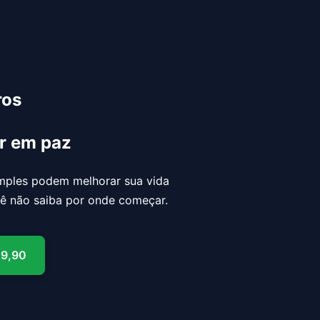
ros
er em paz
mples podem melhorar sua vida
ê não saiba por onde começar.
 9,90